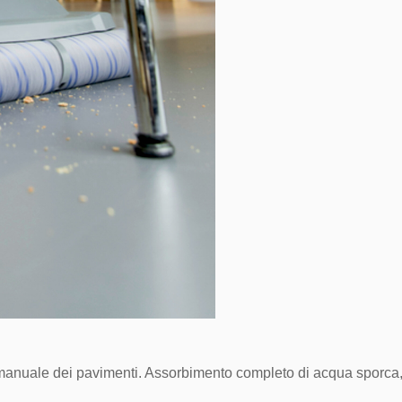
No, I'm not
Yes, I am
izia manuale dei pavimenti. Assorbimento completo di acqua sporca