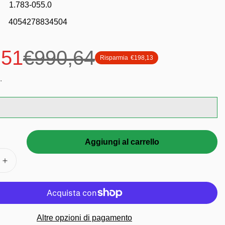
Spazzatrici
1.783-055.0
4054278834504
ldabile
caldabile
⬇
,51
€990,64
Risparmia
€198,13
.
Aggiungi al carrello
Altre opzioni di pagamento