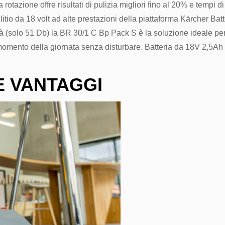
ta rotazione offre risultati di pulizia migliori fino al 20% e tempi
📞
035/34
litio da 18 volt ad alte prestazioni della piattaforma Kärcher Ba
✉️
ecomme
tà (solo 51 Db) la BR 30/1 C Bp Pack S è la soluzione ideale per 
si momento della giornata senza disturbare. Batteria da 18V 2,5A
E VANTAGGI
Confirm your age
Are you 18 years old or older?