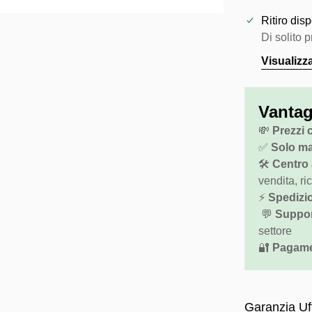
Ritiro dis
Di solito 
Visualizz
Vantag
💸
Prezzi 
✅
Solo mar
🛠️
Centro 
vendita, ri
⚡
Spedizio
💬
Suppor
settore
🔐
Pagamen
Garanzia Uff