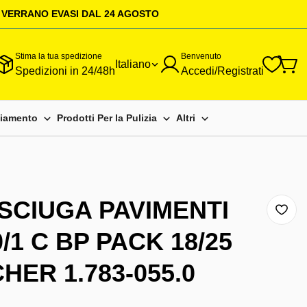
I VERRANO EVASI DAL 24 AGOSTO
Stima la tua spedizione
Benvenuto
Italiano
Spedizioni in 24/48h
Accedi/Registrati
liamento
Prodotti Per la Pulizia
Altri
Accessori E Pezzi Di Ricambio
NOLEGGIO
Aspira Liquidi E Solidi - Aspirapolveri
RICAMBI
Spazzole Carboncin
Lavavetri Aspiragocce
OUTLET
SCIUGA PAVIMENTI
Detergenti
o
Idropulitrici
/1 C BP PACK 18/25
ppio
Lavapavimenti
cqua Fredda
HER 1.783-055.0
Paste Lavamani E Igenizzanti
qua Calda
Pulitori A Vapore